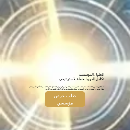
الحلول المؤسسية
تكامل القوى العاملة الاستراتيجي
اسدّ فجوة نقص الكفاءات بالمواهب الدولية. دعم شامل في الهجرة والامتثال للشركات. سواء أكان الأمر يتعلق
بنقل شخص رئيسي واحد أم باستقدام عمالة بالجملة، نوفر لك الإطار القانوني اللازم.
طلب عرض
مؤسسي