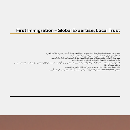
First Immigration – Global Expertise, Local Trust
First Immigration منظمة استشارية ذات خلفية دولية، مقرّها المجر، وتمتلك أكثر من عشرين عاماً من الخبرة.
هدفنا أن تكون الهجرة لا عائقاً، بل بداية يمكن التنبؤ بها وآمنة لحياة جديدة.
يضم عملاؤنا أفراداً وعائلات وشركات تسعى إلى الاستقرار طويل الأمد في المجر أو الاتحاد الأوروبي.
علّمتنا آلاف القضايا الناجحة أن الأهم ليس الأوراق، بل القصة الإنسانية.
الإنسان في صميم عملنا — خلف كل عميل تكمن قصة وعائلة ورؤية للمستقبل. نؤمن بأن الهجرة ليست مجرد إجراء قانوني، بل مسار نحو حياة جديدة ينبغي
مرافقته بمسؤولية وثقة.
لذلك نتعامل مع كل طلب بشكل فردي — مُرتكزاً على الأمان والسرية والشفافية.
لا تكتفي First Immigration باستصدار التصاريح — بل تبني أساساً راسخاً لمستقبل جديد في قلب أوروبا.