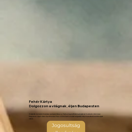
Fehér Kártya
Dolgozzon a világnak, éljen Budapesten
A digitális nomádok hivatalos európai státusza. Tartsa meg külföldi munkáját és fizetését, miközben
Magyarországot választja otthonául. Hosszú távú tartózkodási engedély helyi munkáltatói kötöttségek
nélkül.
Jogosultság