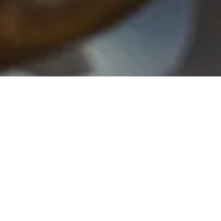
A Fehér Kártya Programról Részletesen
A modern munkavállalás jogi keretei
Magyarországon
A Fehér Kártya (White Card) egy 2022-ben bevezetett, speciális tartózkodási engedélytípus, amely Magyarország válasza a globális munkaerőpiaci
változásokra. A program jogi célja, hogy legális tartózkodási státuszt biztosítson azon harmadik országbeli állampolgároknak, akik munkájukat földrajzi
kötöttségek nélkül, fejlett digitális technológiai eszközökkel végzik.
A jogviszony jellege
Ez az engedély alapvetően különbözik a hagyományos munkavállalási engedélyektől. A Fehér Kártya birtokosa nem léphet a magyar
munkaerőpiacra. Ez azt jelenti, hogy nem létesíthet munkaviszonyt magyarországi székhelyű céggel, és nem végezhet nyereségszerző tevékenységet magyar
ügyfelek részére. A kártya kizárólag arra jogosít, hogy tulajdonosa Magyarországon éljen, miközben gazdasági tevékenysége és jövedelemforrása teljes
egészében külföldön marad.
A "Fejlett Digitális Technológia" követelménye
A törvényi definíció kulcseleme a technológia. A kérelmezőnek hitelt érdemlően igazolnia kell, hogy munkája jellegéből
adódóan bárhonnan elvégezhető, és ehhez kizárólag internetkapcsolatra és számítástechnikai eszközökre (laptop, szoftverek, online platformok) van
szüksége. Ez az engedély tehát nem alkalmazható olyan "távmunkákra", amelyek fizikai jelenlétet nem, de egyéb fizikai eszközt (pl. árukészlet kezelése)
igényelnek.