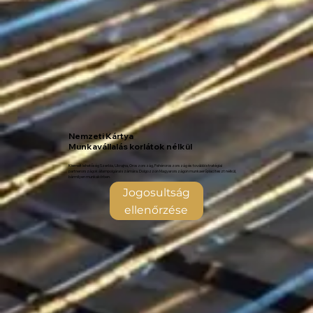
Nemzeti Kártya
Munkavállalás korlátok nélkül
Kiemelt lehetőség Szerbia, Ukrajna, Oroszország, Fehéroroszország és további stratégiai
partnerországok állampolgárai számára. Dolgozzon Magyarországon munkaerőpiaci teszt nélkül,
bármilyen munkakörben.
Jogosultság
ellenőrzése