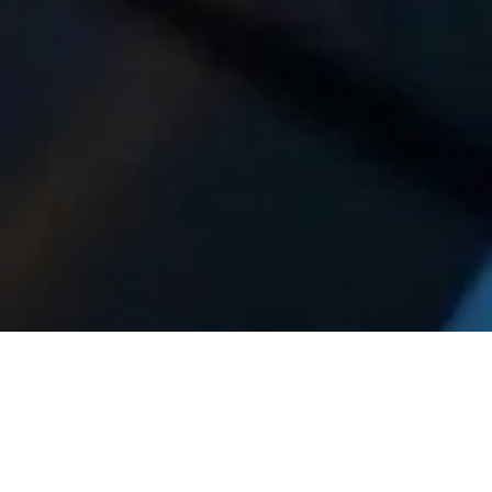
A Nemzeti Kártya Programról Részletesen