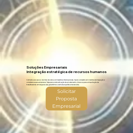
Soluções Empresariais
Integração estratégica de recursos humanos
Colmate a escassez de mão-de-obra com talentos internacionais. Apoio completo em matéria de imigração e
compliance para empresas. Seja para a relocalização de um elemento-chave ou para a importação de
trabalhadores em larga escala, garantimos a estrutura jurídica necessária.
Solicitar
Proposta
Empresarial