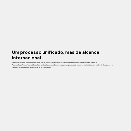
Um processo unificado, mas de alcance
internacional
Embora estejamos presentes em vários países, para o seu processo há sempre um interlocutor designado e responsável.
Assim, não se "perde" num sistema internacional: sabe exactamente a quem se pode dirigir, enquanto nos bastidores o centro de Budapeste e os
parceiros estrangeiros trabalham de forma coordenada.