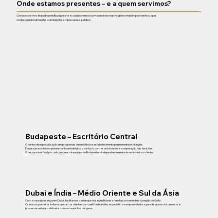
Onde estamos presentes – e a quem servimos?
O nosso centro trabalha em Budapeste e colaboramos com parceiros nas regiões mais importantes, que
conhecem localmente o ambiente empresarial e jurídico.
Budapeste – Escritório Central
O centro de especialização em programas de residência e estabelecimento permanente na Hungria.
É aqui que acontece o planeamento estratégico, o contacto com as autoridades e a preparação das decisões.
O responsável final por cada processo é a equipa de Budapeste – independentemente de onde venha o cliente.
Dubai e Índia – Médio Oriente e Sul da Ásia
Com a nossa presença em Dubai, facilitamos o arranque dos investidores e famílias provenientes da região do Golfo.
Os nossos parceiros indianos ajudam os clientes com perfil de trabalho, especialista e empreendedor a garantir que os documentos e
processos estejam alinhados com os requisitos húngaros.