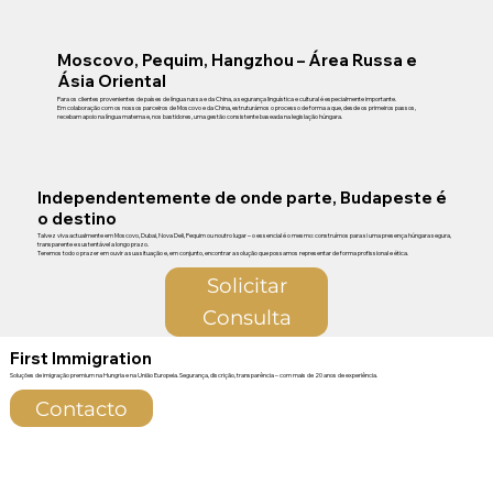
Moscovo, Pequim, Hangzhou – Área Russa e
Ásia Oriental
Para os clientes provenientes de países de língua russa e da China, a segurança linguística e cultural é especialmente importante.
Em colaboração com os nossos parceiros de Moscovo e da China, estruturámos o processo de forma a que, desde os primeiros passos,
recebam apoio na língua materna e, nos bastidores, uma gestão consistente baseada na legislação húngara.
Independentemente de onde parte, Budapeste é
o destino
Talvez viva actualmente em Moscovo, Dubai, Nova Deli, Pequim ou noutro lugar – o essencial é o mesmo: construímos para si uma presença húngara segura,
transparente e sustentável a longo prazo.
Teremos todo o prazer em ouvir a sua situação e, em conjunto, encontrar a solução que possamos representar de forma profissional e ética.
Solicitar
Consulta
First Immigration
Soluções de imigração premium na Hungria e na União Europeia. Segurança, discrição, transparência – com mais de 20 anos de experiência.
Contacto