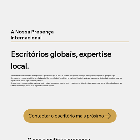
A Nossa Presença
Internacional
Escritórios globais, expertise
local.
A rede internacional da First Immigration é a garantia de que os nossos clientes nos podem alcançar em segurança a partir de qualquer lugar.
Os nossos principais escritórios em Budapeste, Moscovo, Dubai, Nova Deli, Hangzhou e Pequim trabalham para que em todo o lado receba a mesma
expertise, discrição e gestão transparente.
Graças à nossa presença internacional, pode iniciar o processo onde vive ou faz negócios – o objectivo é sempre o mesmo: residência legal, segura e
sustentável a longo prazo na Hungria e na União Europeia.
Contactar o escritório mais próximo
O que significa a presença