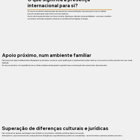
internacional para si?
Os nossos escritórios internacionais não existem por mera ostentação, mas para que os nossos clientes
possam receber apoio onde vivem ou fazem negócios.
Assim, não é necessário lidar com fusos horários, diferenças culturais ou inacessibilidade – o processo mantém-
se sempre controlado, enquanto a decisão e a residência ficam ligadas à Hungria.
Apoio próximo, num ambiente familiar
Não precisa de viajar imediatamente a Budapeste: as primeiras conversas, a pré-qualificação e o planeamento podem realizar-se no seu fuso horário, através dos seus canais
habituais.
Os nossos parceiros com experiência russa, chinesa, indiana e árabe ajudam a garantir que a comunicação não cause stress desnecessário.
Superação de diferenças culturais e jurídicas
Não conhecemos apenas a lei húngara, mas também os documentos, certidões e práticas típicos do seu país.
Antecipamos o que será necessário, onde pode haver divergências e que alternativas podem ser consideradas – assim há menos surpresas durante o processo.