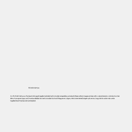
EU kék kártya
Az EU Kék Kártya az Európai Unió egyik legelismertebb tartózkodási engedélye, amelyet kifejezetten magasan képzett szakemberek számára hoztak
létre. A program jogszerű munkavállalást és tartózkodást biztosít Magyarországon, miközben lehetőséget nyit arra is, hogy két év után más uniós
tagállamban folytassák karrierjüket.