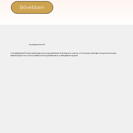
Bővebben
Vendégbefektető
A Vendégbefektetői Program lehetőséget ad arra, hogy befektetése révén Magyarországon és az EU-ban jogszerűen éljen. A program biztonságot,
átláthatóságot és hosszú távú stabilitást biztosít ügyfeleinknek és családtagjaiknak egyaránt.