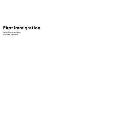
First Immigration
Otthon Magyarországon
Szabadon Európában