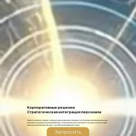
Корпоративные решения
Стратегическая интеграция персонала
Закройте дефицит кадров с помощью международных специалистов. Комплексная иммиграционная и
комплаенс-поддержка для компаний. Будь то релокация одного ключевого сотрудника или массовый
найм иностранной рабочей силы — мы обеспечим правовую основу.
Запросить