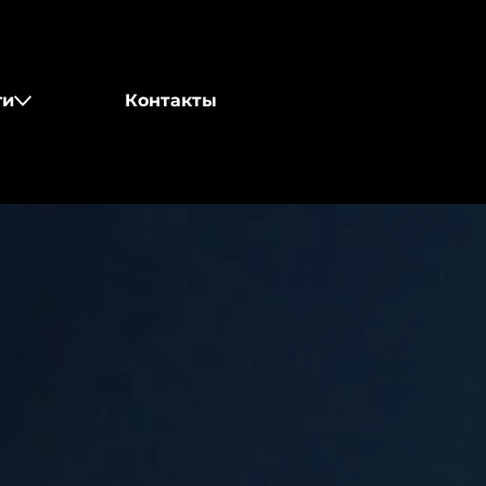
ги
Контакты