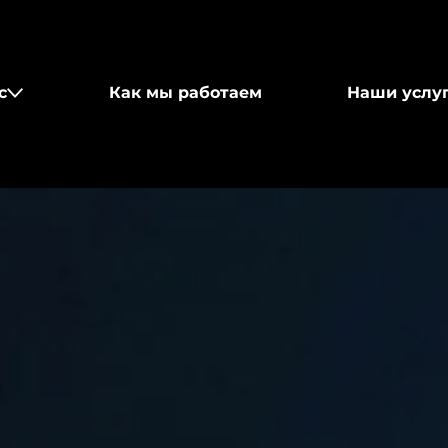
с
Как мы работаем
Наши услу