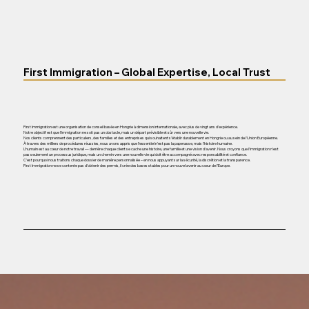
First Immigration – Global Expertise, Local Trust
First Immigration est une organisation de conseil basée en Hongrie à dimension internationale, avec plus de vingt ans d'expérience.
Notre objectif est que l'immigration ne soit pas un obstacle, mais un départ prévisible et sûr vers une nouvelle vie.
Nos clients comprennent des particuliers, des familles et des entreprises qui souhaitent s'établir durablement en Hongrie ou au sein de l'Union Européenne.
À travers des milliers de procédures réussies, nous avons appris que l'essentiel n'est pas la paperasse, mais l'histoire humaine.
L'humain est au cœur de notre travail — derrière chaque client se cache une histoire, une famille et une vision d'avenir. Nous croyons que l'immigration n'est
pas seulement un processus juridique, mais un chemin vers une nouvelle vie qui doit être accompagné avec responsabilité et confiance.
C'est pourquoi nous traitons chaque dossier de manière personnalisée – en nous appuyant sur la sécurité, la discrétion et la transparence.
First Immigration ne se contente pas d'obtenir des permis, il crée des bases stables pour un nouvel avenir au cœur de l'Europe.