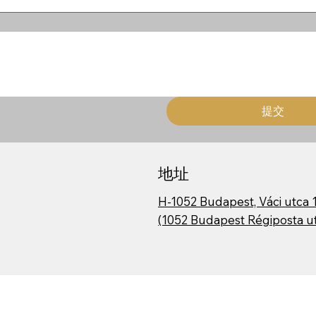
提交
地址
H-1052 Budapest, Váci utca 1
(1052 Budapest Régiposta ut