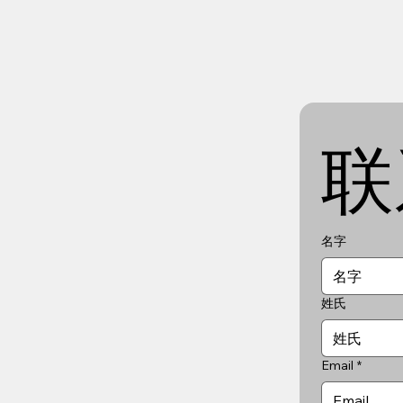
联
名字
姓氏
Email
*