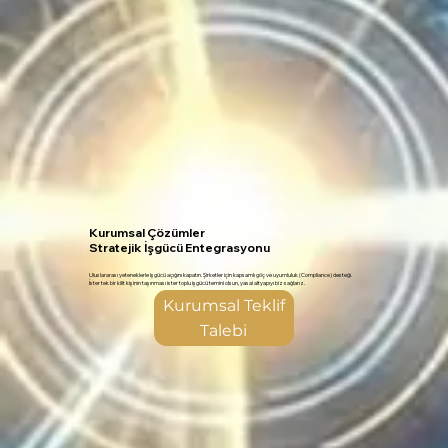
Kurumsal Çözümler
Stratejik İşgücü Entegrasyonu
Uluslararası yeteneklerle işgücü açığını kapatın. Şirketler için kapsamlı göç ve uyumluluk (Compliance) desteği.
İster tek bir kilit kişinin taşınması ister toplu işgücü temini olsun, yasal altyapıyı biz sağlarız.
Kurumsal Teklif
Talebi